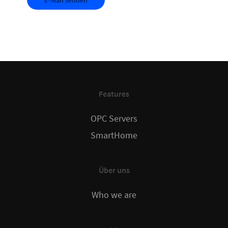
Features
OPC Servers
SmartHome
Über uns
Who we are